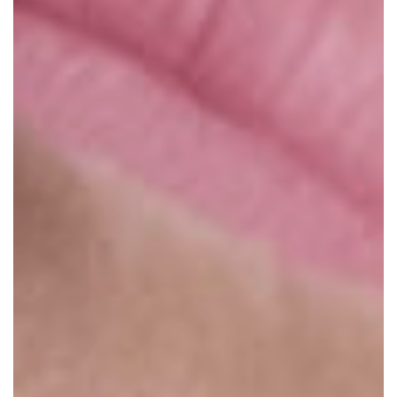
-
ENSAI
O
EXTER