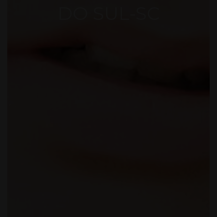
DO SUL-SC
DE
ASSIN
ATURA
S -